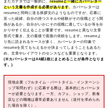
またカナダでは一般的に、
resumeと一緒にカバーレター
という文書を作成する必要があります
。カバーレターは
resumeと同時に送る挨拶文のようなものですが、応募に
至った経緯、自分の持つスキルや経験がその役職とどう関
係があるか、自分がいかにその役職に適しているか等を分
かりやすく伝えることが重要です。resumeと異なり文章
形式で書き、文の最後で面接の依頼をします。resumeよ
り先に読まれるケースが多く、カバーレターの印象で
resumeを見てもらえるかが決まってしまうこともあるた
め、文章やレイアウトのセンスなども重要となります。
(※カバーレターはA4紙1枚にまとめることが条件となりま
す。)
現地企業（フルタイム・パートタイム・インターンシ
ップ等問わず）に応募する際は、基本的にカバーレタ
ーが必要となります。一方、カフェ、ショップ、飲食
店などの職種は通常必要ありません（送付を求められ
た場合を除く）。