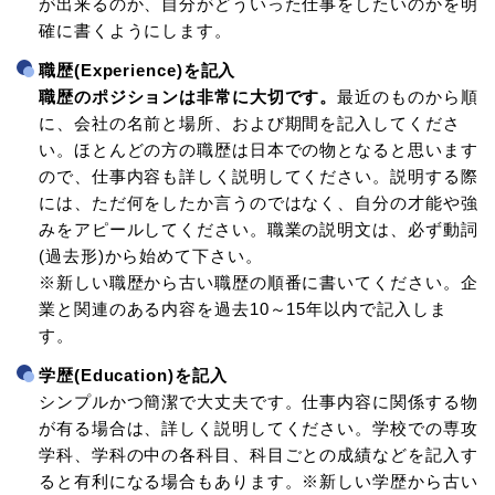
が出来るのか、自分がどういった仕事をしたいのかを明
確に書くようにします。
職歴(Experience)を記入
職歴のポジションは非常に大切です。
最近のものから順
に、会社の名前と場所、および期間を記入してくださ
い。ほとんどの方の職歴は日本での物となると思います
ので、仕事内容も詳しく説明してください。説明する際
には、ただ何をしたか言うのではなく、自分の才能や強
みをアピールしてください。職業の説明文は、必ず動詞
(過去形)から始めて下さい。
※新しい職歴から古い職歴の順番に書いてください。企
業と関連のある内容を過去10～15年以内で記入しま
す。
学歴(Education)を記入
シンプルかつ簡潔で大丈夫です。仕事内容に関係する物
が有る場合は、詳しく説明してください。学校での専攻
学科、学科の中の各科目、科目ごとの成績などを記入す
ると有利になる場合もあります。※新しい学歴から古い