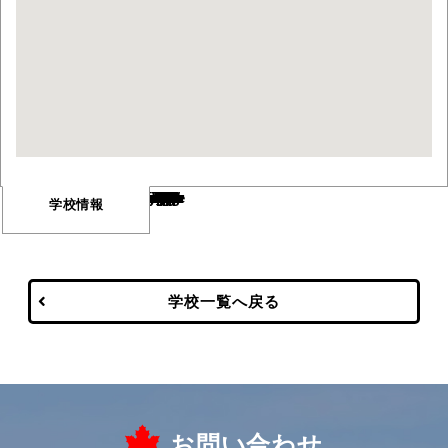
Warning
/var/www/html/wp-content/themes/vancouver/single-school.php
673
Warning
/var/www/html/wp-content/themes/vancouver/single-school.php
676
学校情報
学校一覧へ戻る
お問い合わせ