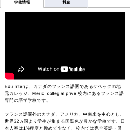
学校情報
料金
Edu Interは、カナダのフランス語圏であるケベックの地
元カレッジ、Mérici collegial privé 校内にあるフランス語
専門の語学学校です。
フランス語圏外のカナダ、アメリカ、中南米を中心とし、
世界32ヵ国より学生が集まる国際色が豊かな学校です。日
本人率は1%程度と極めて少なく、校内では完全英語・母