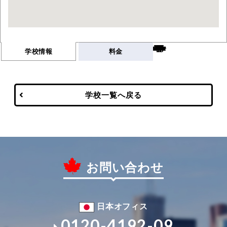
Warning
/var/www/html/wp-content/themes/vancouver/single-school.php
676
学校情報
料金
学校一覧へ戻る
お問い合わせ
日本オフィス
0120-4192-09