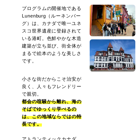
プログラムの開催地である
Lunenburg（ルーネンバー
グ）は、カナダで唯一ユネ
スコ世界遺産に登録されて
いる港町。色鮮やかな木造
建築が立ち並び、街全体が
まるで絵本のような美しさ
です。
小さな街だからこそ治安が
良く、人々もフレンドリー
で親切。
都会の喧騒から離れ、海の
そばでゆっくり学べるの
は、この地域ならではの特
長です。
アトランティックカナダ