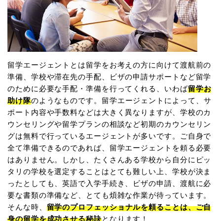
留学エージェントとは留学をお考えの方に向けて渡航前の
準備、学校や滞在先の手配、ビザの申請サポートなど留学
のために必要な手配・準備を行ってくれる、いわば
留学お
助け隊
のようなものです。留学エージェントによって、サ
ポート内容や手数料などは大きく異なりますが、学校のカ
ウンセリングや留学プランの相談など初期のカウンセリン
グは無料で行っているエージェントが多いです。ご自身で
全て準備できるのであれば、留学エージェントを頼る必要
はありません。しかし、たくさんある学校から自分にピッ
タリの学校を選定することはとても難しい上、学校が決ま
ったとしても、英語で入学手続き、ビザの申請、渡航に必
要な書類の準備など、とても煩雑な作業が待っています。
そんな時、
留学のプロフェッショナルを頼ることは、ご自
身の留学を成功させる秘訣
となります！