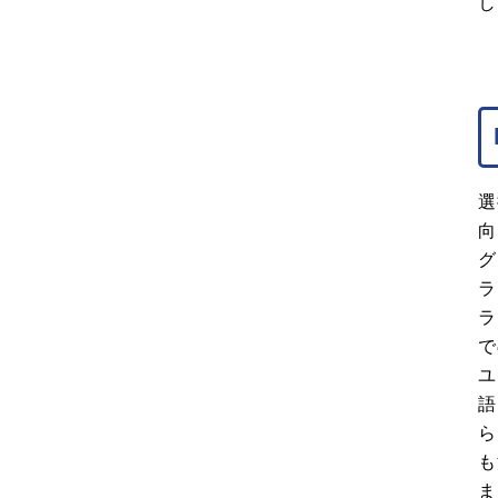
し
選
向
グ
ラ
ラ
で
ユ
語
ら
も
ま