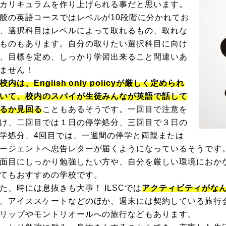
カリキュラムを作り上げられる事だと思います。
般の英語コースではレベルが10段階に分かれてお
、選択科目はレベルによって取れるもの、取れな
ものもあります。自分の取りたい選択科目に向け
、目標を定め、しっかり学習出来ること間違いあ
ません！
校内は、English only policyが厳しく定められ
いて、校内のスパイが生徒みんなが英語で話して
るか見回る
こともあるそうです。一回目で注意を
け、二回目では１日の停学処分、三回目で３日の
学処分、4回目では、一週間の停学と両親または
ージェントへ忠告レターが届くようになっているそうです
面目にしっかり勉強したい方や、自分を厳しい環境におか
てもおすすめの学校です。
た、時には息抜きも大事！ ILSCでは
アクティビティがな
、アイススケートなどのほか、週末には契約している旅行
リップやモントリオールへの旅行などもあります。