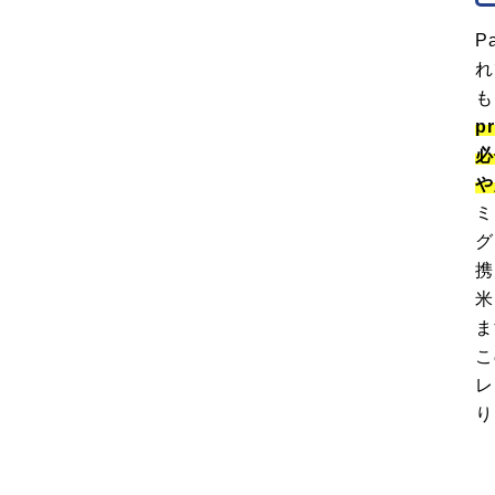
P
れ
も
p
必
や
ミ
グ
携
米
ま
こ
レ
り