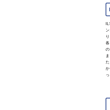
I
ン
り
各
の
ま
た
か
っ