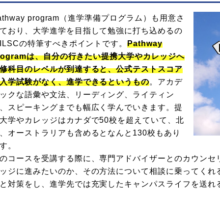
athway program（進学準備プログラム）も用意さ
ており、大学進学を目指して勉強に打ち込めるの
ILSCの特筆すべきポイントです。
Pathway
rogramは、自分の行きたい提携大学やカレッジへ
修科目のレベルが到達すると、公式テストスコア
入学試験がなく、進学できるというもの
。アカデ
ックな語彙や文法、リーディング、ライティン
、スピーキングまでも幅広く学んでいきます。提
大学やカレッジはカナダで50校を超えていて、北
、オーストラリアも含めるとなんと130校もあり
す。
のコースを受講する際に、専門アドバイザーとのカウンセ
ッジに進みたいのか、その方法について相談に乗ってくれる
と対策をし、進学先では充実したキャンパスライフを送れ