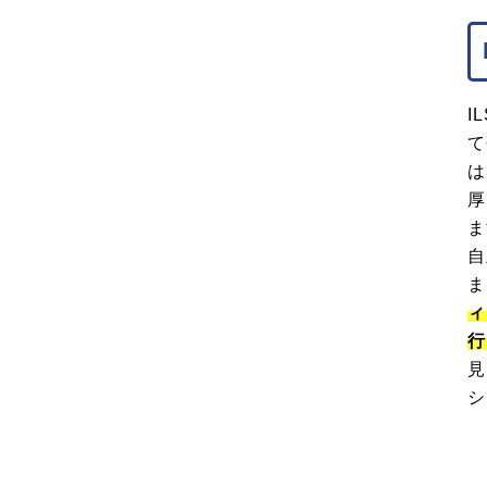
I
て
は
厚
ま
自
ま
ィ
行
見
シ