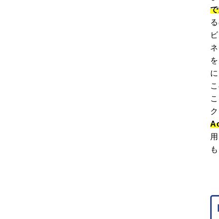
で
る
ビ
ネ
を
に
こ
こ
ク
A
用
も