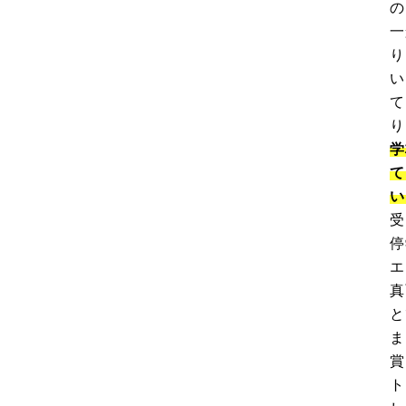
の
一
り
い
て
り
学
て
い
受
停
エ
真
と
ま
賞
ト