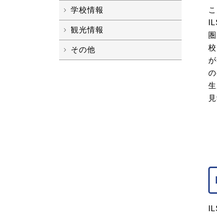
こ
学校情報
I
観光情報
圏
校
その他
が
の
生
見
I