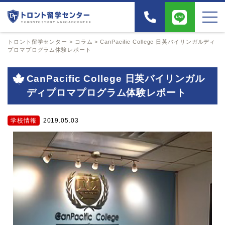
トロント留学センター
>
コラム
>
CanPacific College 日英バイリンガルディ
プロマプログラム体験レポート
CanPacific College 日英バイリンガル
ディプロマプログラム体験レポート
学校情報
2019.05.03