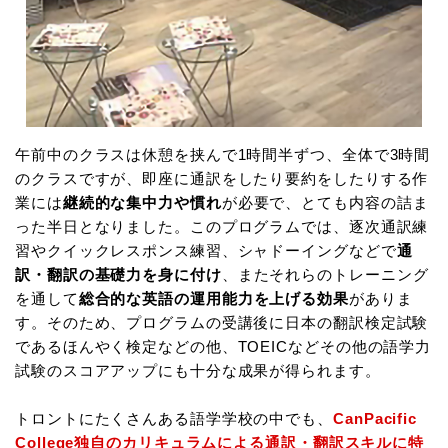
午前中のクラスは休憩を挟んで1時間半ずつ、全体で3時間
のクラスですが、即座に通訳をしたり要約をしたりする作
業には
継続的な集中力や慣れ
が必要で、とても内容の詰ま
った半日となりました。このプログラムでは、逐次通訳練
習やクイックレスポンス練習、シャドーイングなどで
通
訳・翻訳の基礎力を身に付け
、またそれらのトレーニング
を通して
総合的な英語の運用能力を上げる効果
がありま
す。そのため、プログラムの受講後に日本の翻訳検定試験
であるほんやく検定などの他、TOEICなどその他の語学力
試験のスコアアップにも十分な成果が得られます。
トロントにたくさんある語学学校の中でも、
CanPacific
College独自のカリキュラムによる通訳・翻訳スキルに特