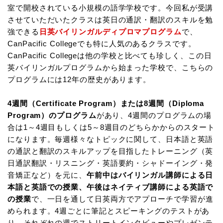
室で開校されている小規模の語学学校です。今回私が受講
させていただいたクラスは英日の通訳・翻訳のスキルを勉
強できる
日英バイリンガルディプロマプログラム
で、
CanPacific Collegeでも特に人気のあるクラスです。
CanPacific Collegeは他の学校と比べても珍しく、この日
英バイリンガルプログラムから始まった学校で、こちらの
プログラムには12年の歴史があります。
4週間（Certificate Program）または8週間（Diploma
Program）のプログラム
があり、4週間のプログラムの場
合は1～4週目もしくは5～8週目のどちらかからのスタート
になります。毎週様々なトピックに関して、日本語と英語
の通訳と翻訳のスキルアップを目指したトレーニング（英
日通訳翻訳・リスニング・英語要約・シャドーイング・発
音矯正など）を元に、
午前中はバイリンガル講師による日
本語と英語での授業、午後はネイティブ講師による英語で
の授業
で、一日を通して日英両方でアプローチで学習が進
められます。4週ごとに筆記とスピーキングのテストがあ
り、それぞれの週でストリートインタビューやプレゼンテ