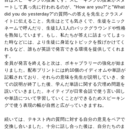
ートして真っ先に行われるのが、”How are you?”と”What
did you do yesterday?”の質問への答えを先生とクラスメ
イトに伝えること。先生はとても気さくで、生徒をニック
ネームで呼んだり、生徒1人1人のバックグラウンドや性格
を熟知しています。もし、私たちが答えに詰まってしまっ
た時などには、より生徒に身近なトピックを投げかけてく
れるなど、誰もが英語で発言できる環境を提供してくれま
す。
全員が発言を終えると次は、ボキャブラリーの強化が始ま
りました。配布プリントには約10個のイディオムや単語が
記載されており、それらの意味を先生が説明していき、全
ての説明が終了した後、学んだ単語に関する穴埋め問題を
説いていきました。ネイティブが日常会話で使う言い回し
や単語について学習していくことができるためスピーキン
グで使う表現の幅が自然と広がっていきますね。
続いては、テキスト内の質問に対する自分の意見をペアで
交換し合いました。十分に話し合った後は、自分たちのま