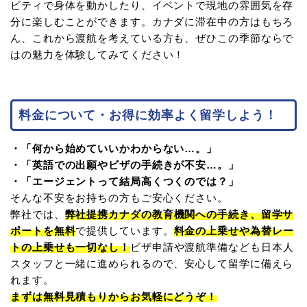
ビティで身体を動かしたり、イベントで現地の雰囲気を存
分に楽しむことができます。カナダに滞在中の方はもちろ
ん、これから渡航を考えている方も、ぜひこの季節ならで
はの魅力を体験してみてください！
料金について・お得に効率よく留学しよう！
・「何から始めていいかわからない…。」
・「英語での出願やビザの手続きが不安…。」
・「エージェントって結局高くつくのでは？」
そんな不安をお持ちの方もご安心ください。
弊社では、
弊社提携カナダの教育機関への手続き、留学サ
ポートを無料
で提供しています。
料金の上乗せや為替レー
トの上乗せも一切なし！
ビザ申請や渡航準備なども日本人
スタッフと一緒に進められるので、安心して留学に備えら
れます。
まずは無料見積もりからお気軽にどうぞ！