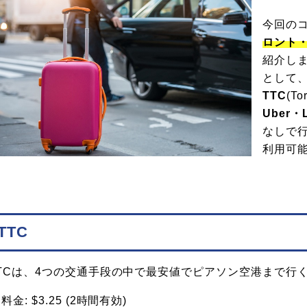
今回の
ロント
紹介し
として
TTC
(To
Uber・L
なしで行
利用可
TTC
TCは、4つの交通手段の中で最安値でピアソン空港まで行
料金: $3.25 (2時間有効)