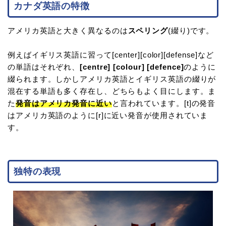
カナダ英語の特徴
アメリカ英語と大きく異なるのは
スペリング
(綴り)です。
例えばイギリス英語に習って[center][color][defense]など
の単語はそれぞれ、
[centre] [colour] [defence]
のように
綴られます。しかしアメリカ英語とイギリス英語の綴りが
混在する単語も多く存在し、どちらもよく目にします。ま
た
発音はアメリカ発音に近い
と言われています。[t]の発音
はアメリカ英語のように[r]に近い発音が使用されていま
す。
独特の表現