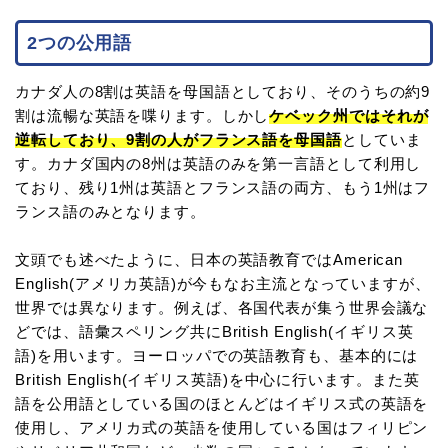
2つの公用語
カナダ人の8割は英語を母国語としており、そのうちの約9
割は流暢な英語を喋ります。しかし
ケベック州ではそれが
逆転しており、9割の人がフランス語を母国語
としていま
す。カナダ国内の8州は英語のみを第一言語として利用し
ており、残り1州は英語とフランス語の両方、もう1州はフ
ランス語のみとなります。
文頭でも述べたように、日本の英語教育ではAmerican
English(アメリカ英語)が今もなお主流となっていますが、
世界では異なります。例えば、各国代表が集う世界会議な
どでは、語彙スペリング共にBritish English(イギリス英
語)を用います。ヨーロッパでの英語教育も、基本的には
British English(イギリス英語)を中心に行います。また英
語を公用語としている国のほとんどはイギリス式の英語を
使用し、アメリカ式の英語を使用している国はフィリピン