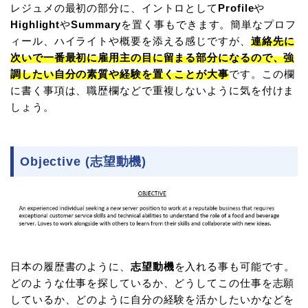
レジュメの最初の部分に、イントロとして
Profile
や
Highlight
や
Summary
を置く事もできます。簡単なプロフ
ィール、ハイライトや概要を添える感じですが、
連絡先に
次いで一番最初に雇用主の目に留まる部分になるので、強
調したい自分の素質や経験を置くことが大事
です。この欄
に書く事項は、職歴欄などで重複しないように気を付けま
しょう。
Objective (志望動機)
日本の履歴書のように、
志望動機
を入れる事も可能です。
どのような仕事を探しているか、どうしてこの仕事を志願
しているか、どのように自分の経験を活かしたいかなどを