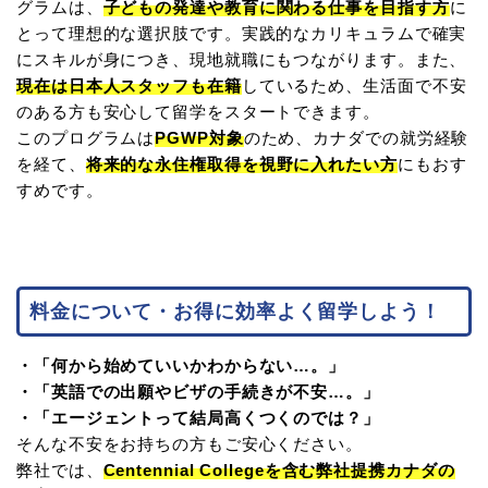
グラムは、
子どもの発達や教育に関わる仕事を目指す方
に
とって理想的な選択肢です。実践的なカリキュラムで確実
にスキルが身につき、現地就職にもつながります。また、
現在は日本人スタッフも在籍
しているため、生活面で不安
のある方も安心して留学をスタートできます。
このプログラムは
PGWP対象
のため、カナダでの就労経験
を経て、
将来的な永住権取得を視野に入れたい方
にもおす
すめです。
料金について・お得に効率よく留学しよう！
・「何から始めていいかわからない…。」
・「英語での出願やビザの手続きが不安…。」
・「エージェントって結局高くつくのでは？」
そんな不安をお持ちの方もご安心ください。
弊社では、
Centennial Collegeを含む弊社提携カナダの