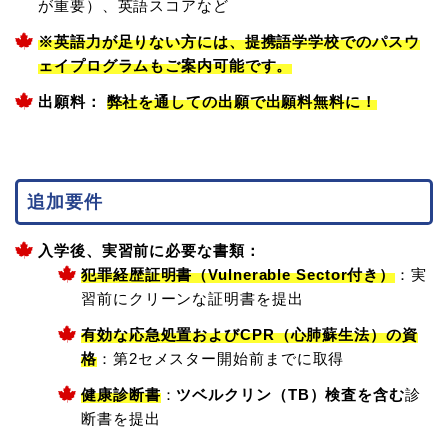
が重要）、英語スコアなど
※英語力が足りない方には、提携語学学校でのパスウ
ェイプログラムもご案内可能です。
出願料：
弊社を通しての出願で出願料無料に！
追加要件
入学後、実習前に必要な書類：
犯罪経歴証明書（Vulnerable Sector付き）
：実
習前にクリーンな証明書を提出
有効な応急処置およびCPR（心肺蘇生法）の資
格
：第2セメスター開始前までに取得
健康診断書
：
ツベルクリン（TB）検査を含む
診
断書を提出