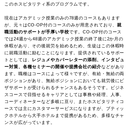
このホスピタリティ系のプログラムです。
現在はアカデミック授業のみの78週のコースもあります
が、元々はCO-OP付のコースのみが用意されており、
就
職活動のサポートが手厚い学校
です。CO-OP付のコース
では24週から48週のアカデミック授業の終了後に2か月の
休暇があり、その後就労を始めるため、生徒はこの休暇時
に就職活動に励むことになります。提供されているサポー
トとしては、
レジュメやカバーレターの添削、インタビュ
ー対策、各種セミナーの開催や提携会社の紹介
などがあり
ます。職種はコースによって様々ですが、有給・無給の両
ポジションがあり、無給ポジションにおいても就労後にビ
ザサポートが受けられるチャンスもあるそうです。ビジネ
スコースで目指せるキャリアとしては事務や経理、人事、
コーディネーターなど多岐に亘り、またホスピタリティコ
ースでは主にカスタマーサービスになりますが、ブティッ
クホテルから大手ホテルまで提携があるため、多様なチャ
ンスが広がっています。