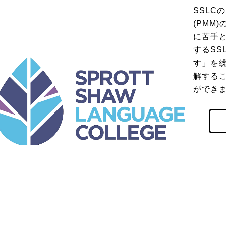
SSLCのP
(PMM
に苦手と
するSS
す」を
解する
ができ