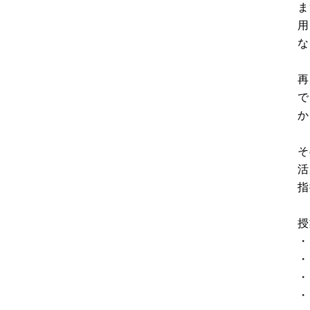
ま
用
な
再
で
か
そ
活
指
授
・
・
・
・