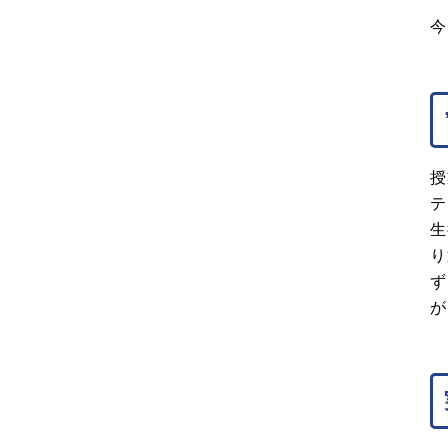
今
授
テ
生
り
ず
が