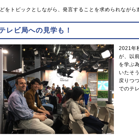
どをトピックとしながら、発言することを求められながら
テレビ局への見学も！
2021
が、以
を学ぶ
いたそ
戻りつつ
でのテ