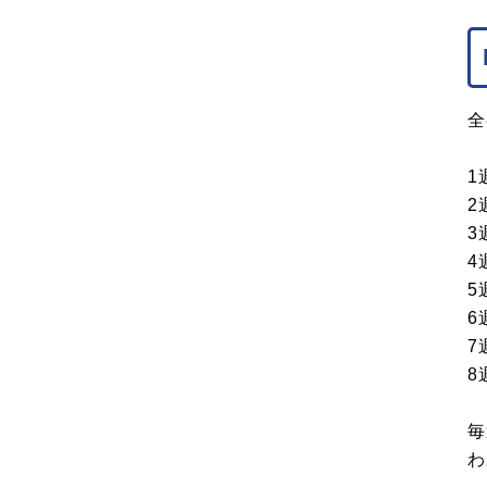
全
1
2
3
4
5
6
7
8
毎
わ