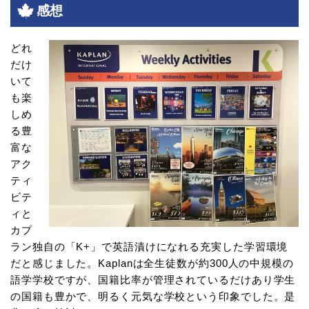
感想
どれ
だけ
いて
も楽
しめ
る豊
富な
アク
ティ
ビテ
ィと
カプ
ラン独自の「K+」で英語漬けになれる充実した学習環境
だと感じました。Kaplanは全生徒数が約300人の中規模の
語学学校ですが、国籍比率が管理されているだけあり学生
の国籍も豊かで、明るく元気な学校という印象でした。是