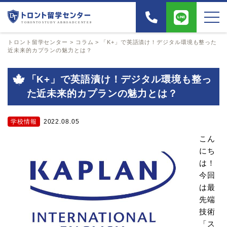
トロント留学センター
>
コラム
>
「K+」で英語漬け！デジタル環境も整った
近未来的カプランの魅力とは？
「K+」で英語漬け！デジタル環境も整っ
た近未来的カプランの魅力とは？
学校情報
2022.08.05
こん
にち
は！
今回
は最
先端
技術
「ス