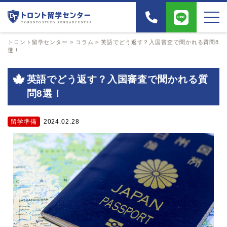
トロント留学センター
>
コラム
>
英語でどう返す？入国審査で聞かれる質問8
選！
英語でどう返す？入国審査で聞かれる質
問8選！
留学準備
2024.02.28