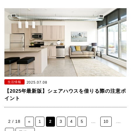
生活情報
2025.07.08
【2025年最新版】シェアハウスを借りる際の注意ポ
イント
2 / 18
«
1
2
3
4
5
...
10
...