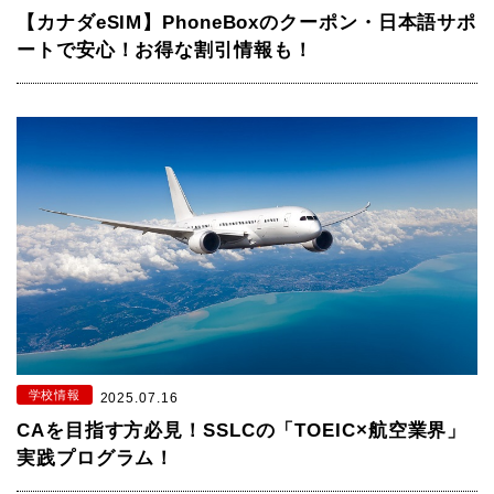
【カナダeSIM】PhoneBoxのクーポン・日本語サポ
ートで安心！お得な割引情報も！
学校情報
2025.07.16
CAを⽬指す⽅必⾒！SSLCの「TOEIC×航空業界」
実践プログラム！