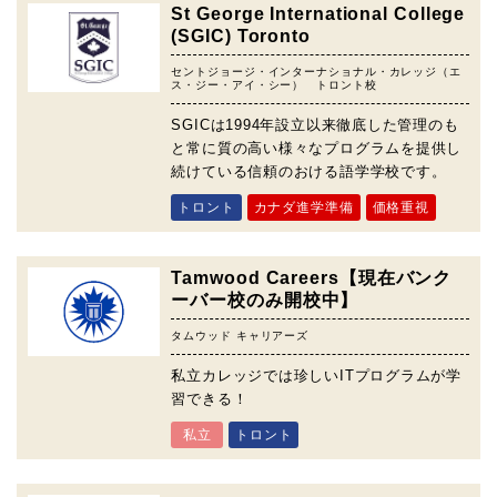
St George International College
(SGIC) Toronto
セントジョージ・インターナショナル・カレッジ（エ
ス・ジー・アイ・シー） トロント校
SGICは1994年設立以来徹底した管理のも
と常に質の高い様々なプログラムを提供し
続けている信頼のおける語学学校です。
トロント
カナダ進学準備
価格重視
Tamwood Careers【現在バンク
ーバー校のみ開校中】
タムウッド キャリアーズ
私立カレッジでは珍しいITプログラムが学
習できる！
私立
トロント