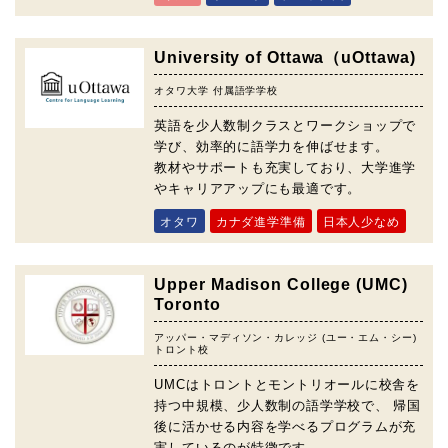
University of Ottawa（uOttawa)
オタワ大学 付属語学学校
英語を少人数制クラスとワークショップで
学び、効率的に語学力を伸ばせます。
教材やサポートも充実しており、大学進学
やキャリアアップにも最適です。
オタワ
カナダ進学準備
日本人少なめ
Upper Madison College (UMC)
Toronto
アッパー・マディソン・カレッジ (ユー・エム・シー)
トロント校
UMCはトロントとモントリオールに校舎を
持つ中規模、少人数制の語学学校で、 帰国
後に活かせる内容を学べるプログラムが充
実しているのが特徴です。