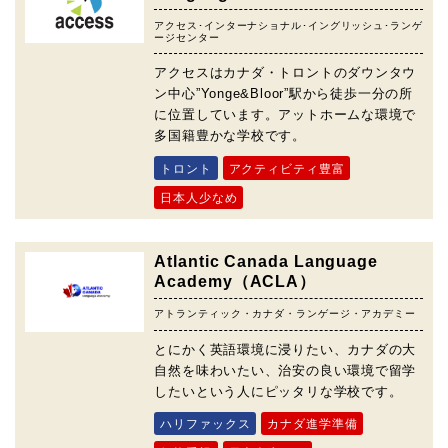
アクセス･インターナショナル･イングリッシュ･ランゲ
ージセンター
アクセスはカナダ・トロントのダウンタウ
ン中心”Yonge&Bloor”駅から徒歩一分の所
に位置しています。アットホームな環境で
多国籍豊かな学校です。
トロント
アクティビティ豊富
日本人少なめ
Atlantic Canada Language
Academy（ACLA）
アトランティック・カナダ・ランゲージ・アカデミー
とにかく英語環境に浸りたい、カナダの大
自然を味わいたい、治安の良い環境で留学
したいという人にピッタリな学校です。
ハリファックス
カナダ進学準備